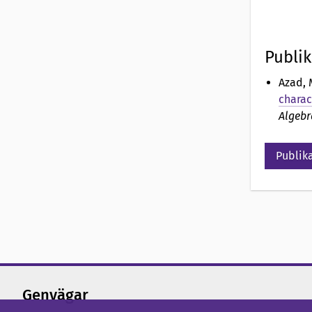
Publik
Azad, 
charac
Algebr
Publika
Genvägar