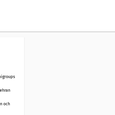
migroups
Tehran
an och