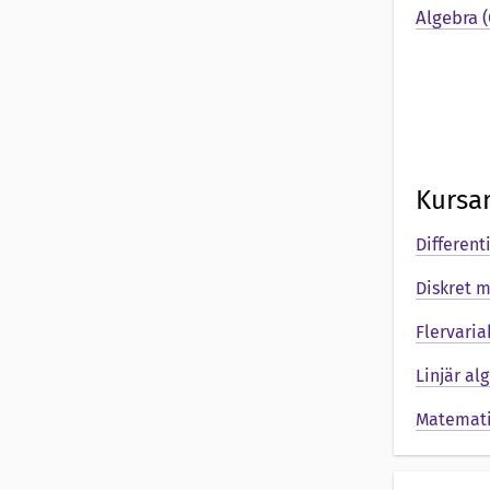
Algebra 
Kursa
Different
Diskret 
Flervari
Linjär al
Matematik