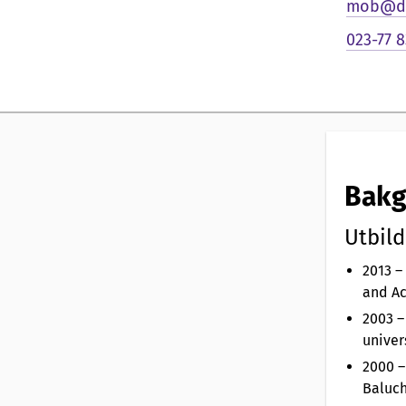
n
mob@du
023-77 8
l
i
g
p
Bakg
r
Utbild
e
2013 –
and Ac
s
2003 –
e
univers
2000 –
n
Baluch