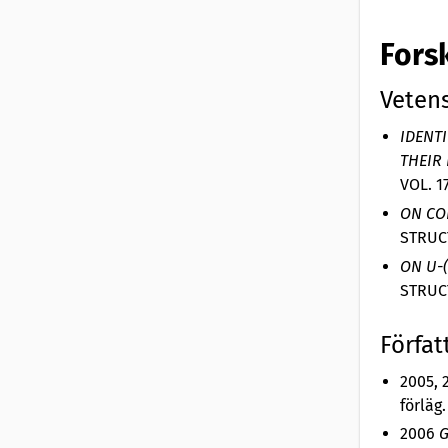
Fors
Vetens
IDENT
THEIR
VOL. 1
ON CO
STRUCT
ON U-
STRUCT
Förfat
2005, 
förläg.
2006
G