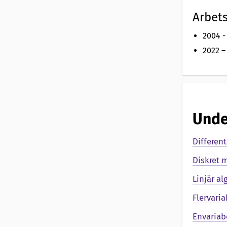
t
Arbets
a
2004 -
2022 –
t
i
o
Unde
n
Differen
a
Diskret 
v
Linjär al
Flervari
Envariab