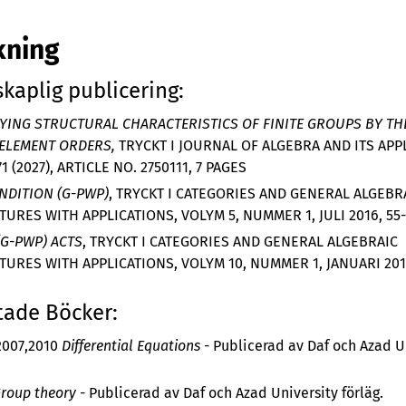
kning
kaplig publicering:
IYING STRUCTURAL CHARACTERISTICS OF FINITE GROUPS BY TH
 ELEMENT ORDERS,
TRYCKT I JOURNAL OF ALGEBRA AND ITS APP
71 (2027), ARTICLE NO. 2750111, 7 PAGES
NDITION (G-PWP)
, TRYCKT I CATEGORIES AND GENERAL ALGEBR
URES WITH APPLICATIONS, VOLYM 5, NUMMER 1, JULI 2016, 55
(G-PWP) ACTS
, TRYCKT I CATEGORIES AND GENERAL ALGEBRAIC
URES WITH APPLICATIONS, VOLYM 10, NUMMER 1, JANUARI 2019
tade Böcker:
2007,2010
Differential Equations
- Publicerad av Daf och Azad U
roup theory
- Publicerad av Daf och Azad University förläg.