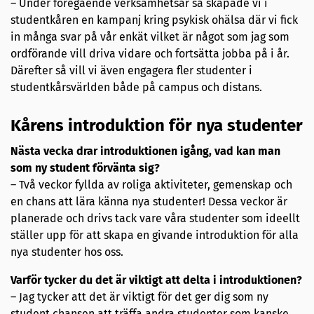
– Under föregående verksamhetsår så skapade vi i
studentkåren en kampanj kring psykisk ohälsa där vi fick
in många svar på vår enkät vilket är något som jag som
ordförande vill driva vidare och fortsätta jobba på i år.
Därefter så vill vi även engagera fler studenter i
studentkårsvärlden både på campus och distans.
Kårens introduktion för nya studenter
Nästa vecka drar introduktionen igång, vad kan man
som ny student förvänta sig?
– Två veckor fyllda av roliga aktiviteter, gemenskap och
en chans att lära känna nya studenter! Dessa veckor är
planerade och drivs tack vare våra studenter som ideellt
ställer upp för att skapa en givande introduktion för alla
nya studenter hos oss.
Varför tycker du det är viktigt att delta i introduktionen?
– Jag tycker att det är viktigt för det ger dig som ny
student chansen att träffa andra studenter som kanske