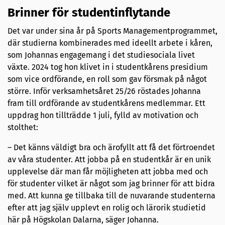
Brinner för studentinflytande
Det var under sina år på Sports Managementprogrammet,
där studierna kombinerades med ideellt arbete i kåren,
som Johannas engagemang i det studiesociala livet
växte. 2024 tog hon klivet in i studentkårens presidium
som vice ordförande, en roll som gav försmak på något
större. Inför verksamhetsåret 25/26 röstades Johanna
fram till ordförande av studentkårens medlemmar. Ett
uppdrag hon tillträdde 1 juli, fylld av motivation och
stolthet:
– Det känns väldigt bra och ärofyllt att få det förtroendet
av våra studenter. Att jobba på en studentkår är en unik
upplevelse där man får möjligheten att jobba med och
för studenter vilket är något som jag brinner för att bidra
med. Att kunna ge tillbaka till de nuvarande studenterna
efter att jag själv upplevt en rolig och lärorik studietid
här på Högskolan Dalarna, säger Johanna.