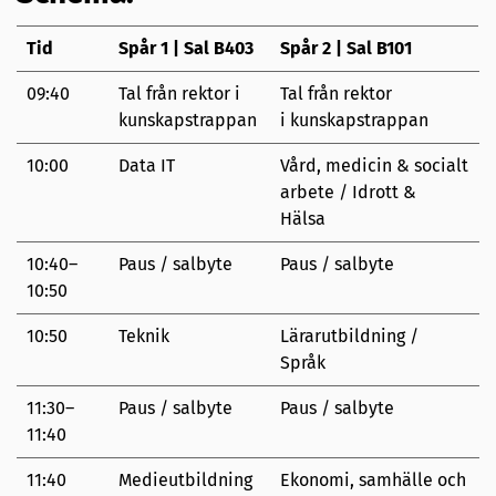
Tid
Spår 1 | Sal B403
Spår 2 | Sal B101
09:40
Tal från rektor i
Tal från rektor
kunskapstrappan
i kunskapstrappan
10:00
Data IT
Vård, medicin & socialt
arbete / Idrott &
Hälsa
10:40–
Paus / salbyte
Paus / salbyte
10:50
10:50
Teknik
Lärarutbildning /
Språk
11:30–
Paus / salbyte
Paus / salbyte
11:40
11:40
Medieutbildning
Ekonomi, samhälle och