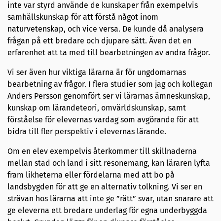
inte var styrd använde de kunskaper från exempelvis
samhällskunskap för att förstå något inom
naturvetenskap, och vice versa. De kunde då analysera
frågan på ett bredare och djupare sätt. Även det en
erfarenhet att ta med till bearbetningen av andra frågor.
Vi ser även hur viktiga lärarna är för ungdomarnas
bearbetning av frågor. I flera studier som jag och kollegan
Anders Persson genomfört ser vi lärarnas ämneskunskap,
kunskap om lärandeteori, omvärldskunskap, samt
förståelse för elevernas vardag som avgörande för att
bidra till fler perspektiv i elevernas lärande.
Om en elev exempelvis återkommer till skillnaderna
mellan stad och land i sitt resonemang, kan läraren lyfta
fram likheterna eller fördelarna med att bo på
landsbygden för att ge en alternativ tolkning. Vi ser en
strävan hos lärarna att inte ge ”rätt” svar, utan snarare att
ge eleverna ett bredare underlag för egna underbyggda