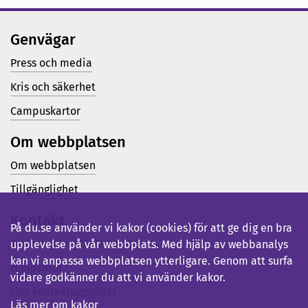
Genvägar
Press och media
Kris och säkerhet
Campuskartor
Om webbplatsen
Om webbplatsen
Tillgänglighet
Kontakt
På du.se använder vi kakor (cookies) för att ge dig en bra
Telefon (vx): 023-77 80 00
upplevelse på vår webbplats. Med hjälp av webbanalys
kan vi anpassa webbplatsen ytterligare. Genom att surfa
Hjälpsidor
vidare godkänner du att vi använder kakor.
Fler kontaktuppgifter
Läs mer om kakor