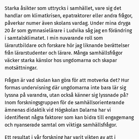
Starka åsikter som uttrycks i samhället, vare sig det
handlar om klimatkrisen, epatraktorer eller andra frågor,
påverkar numer även skolans vardag. Under mina dryga
20 år som gymnasielärare i Ludvika såg jag en förändring
i samtalsklimatet. I min nuvarande roll som
lärarutbildare och forskare hör jag liknande berättelser
från lärarstudenter och lärare. Många samhällsfrågor
väcker starka känslor hos ungdomarna och skapar
motsättningar.
Frågan är vad skolan kan göra för att motverka det? Hur
formas undervisning där ungdomarna inte bara lär sig
lyssna på varandra, utan också känner sig lyssnade på?
Inom forskningsgruppen för de samhällsorienterande
ämnenas didaktik vid Högskolan Dalarna har vi
identifierat några faktorer som kan bidra till engagemang
och nyanserade samtal om viktiga samhällsfrågor.
Ett resultat i vår forskning har varit vikten av att i