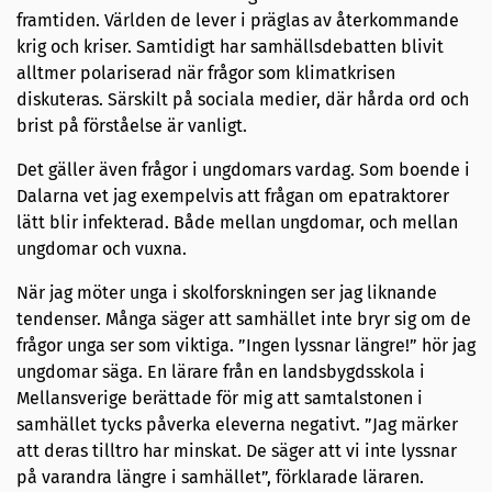
framtiden. Världen de lever i präglas av återkommande
krig och kriser. Samtidigt har samhällsdebatten blivit
alltmer polariserad när frågor som klimatkrisen
diskuteras. Särskilt på sociala medier, där hårda ord och
brist på förståelse är vanligt.
Det gäller även frågor i ungdomars vardag. Som boende i
Dalarna vet jag exempelvis att frågan om epatraktorer
lätt blir infekterad. Både mellan ungdomar, och mellan
ungdomar och vuxna.
När jag möter unga i skolforskningen ser jag liknande
tendenser. Många säger att samhället inte bryr sig om de
frågor unga ser som viktiga. ”Ingen lyssnar längre!” hör jag
ungdomar säga. En lärare från en landsbygdsskola i
Mellansverige berättade för mig att samtalstonen i
samhället tycks påverka eleverna negativt. ”Jag märker
att deras tilltro har minskat. De säger att vi inte lyssnar
på varandra längre i samhället”, förklarade läraren.