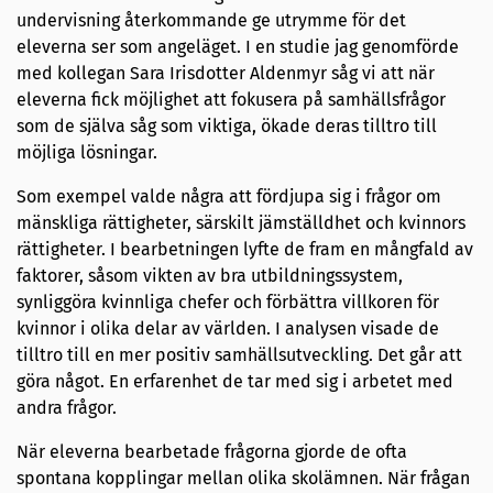
undervisning återkommande ge utrymme för det
eleverna ser som angeläget. I en studie jag genomförde
med kollegan Sara Irisdotter Aldenmyr såg vi att när
eleverna fick möjlighet att fokusera på samhällsfrågor
som de själva såg som viktiga, ökade deras tilltro till
möjliga lösningar.
Som exempel valde några att fördjupa sig i frågor om
mänskliga rättigheter, särskilt jämställdhet och kvinnors
rättigheter. I bearbetningen lyfte de fram en mångfald av
faktorer, såsom vikten av bra utbildningssystem,
synliggöra kvinnliga chefer och förbättra villkoren för
kvinnor i olika delar av världen. I analysen visade de
tilltro till en mer positiv samhällsutveckling. Det går att
göra något. En erfarenhet de tar med sig i arbetet med
andra frågor.
När eleverna bearbetade frågorna gjorde de ofta
spontana kopplingar mellan olika skolämnen. När frågan