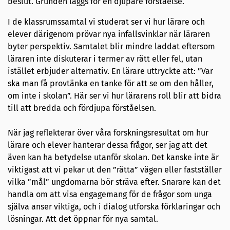
beslut. Grunden läggs för en djupare förståelse.
I de klassrumssamtal vi studerat ser vi hur lärare och
elever därigenom prövar nya infallsvinklar när läraren
byter perspektiv. Samtalet blir mindre laddat eftersom
läraren inte diskuterar i termer av rätt eller fel, utan
istället erbjuder alternativ. En lärare uttryckte att: ”Var
ska man få provtänka en tanke för att se om den håller,
om inte i skolan”. Här ser vi hur lärarens roll blir att bidra
till att bredda och fördjupa förståelsen.
När jag reflekterar över våra forskningsresultat om hur
lärare och elever hanterar dessa frågor, ser jag att det
även kan ha betydelse utanför skolan. Det kanske inte är
viktigast att vi pekar ut den ”rätta” vägen eller fastställer
vilka ”mål” ungdomarna bör sträva efter. Snarare kan det
handla om att visa engagemang för de frågor som unga
själva anser viktiga, och i dialog utforska förklaringar och
lösningar. Att det öppnar för nya samtal.