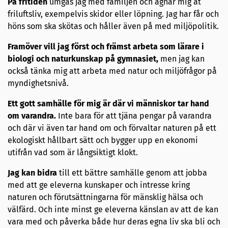
På fritiden
umgås jag med familjen och ägnar mig åt
friluftsliv, exempelvis skidor eller löpning. Jag har får och
höns som ska skötas och håller även på med miljöpolitik.
Framöver vill jag först och främst arbeta som lärare i
biologi och naturkunskap på gymnasiet,
men jag kan
också tänka mig att arbeta med natur och miljöfrågor på
myndighetsnivå.
Ett gott samhälle för mig är där vi människor tar hand
om varandra.
Inte bara för att tjäna pengar på varandra
och där vi även tar hand om och förvaltar naturen på ett
ekologiskt hållbart sätt och bygger upp en ekonomi
utifrån vad som är långsiktigt klokt.
Jag kan bidra
till ett bättre samhälle genom att jobba
med att ge eleverna kunskaper och intresse kring
naturen och förutsättningarna för mänsklig hälsa och
välfärd. Och inte minst ge eleverna känslan av att de kan
vara med och påverka både hur deras egna liv ska bli och