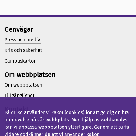
Genvägar
Press och media
Kris och säkerhet
Campuskartor
Om webbplatsen
Om webbplatsen
Tillgänglighet
Kontakt
På du.se använder vi kakor (cookies) för att ge dig en bra
Telefon (vx): 023-77 80 00
upplevelse på vår webbplats. Med hjälp av webbanalys
kan vi anpassa webbplatsen ytterligare. Genom att surfa
Hjälpsidor
vidare godkänner du att vi använder kakor.