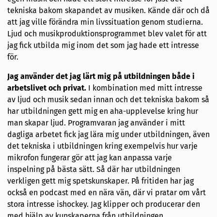
tekniska bakom skapandet av musiken. Kände där och då
att jag ville förändra min livssituation genom studierna.
Ljud och musikproduktionsprogrammet blev valet för att
jag fick utbilda mig inom det som jag hade ett intresse
för.
Jag använder det jag lärt mig på utbildningen både i
arbetslivet och privat.
I kombination med mitt intresse
av ljud och musik sedan innan och det tekniska bakom så
har utbildningen gett mig en aha-upplevelse kring hur
man skapar ljud. Programvaran jag använder i mitt
dagliga arbetet fick jag lära mig under utbildningen, även
det tekniska i utbildningen kring exempelvis hur varje
mikrofon fungerar gör att jag kan anpassa varje
inspelning på bästa sätt. Så där har utbildningen
verkligen gett mig spetskunskaper. På fritiden har jag
också en podcast med en nära vän, där vi pratar om vårt
stora intresse ishockey. Jag klipper och producerar den
med hjälp av kunskaperna från utbildningen.