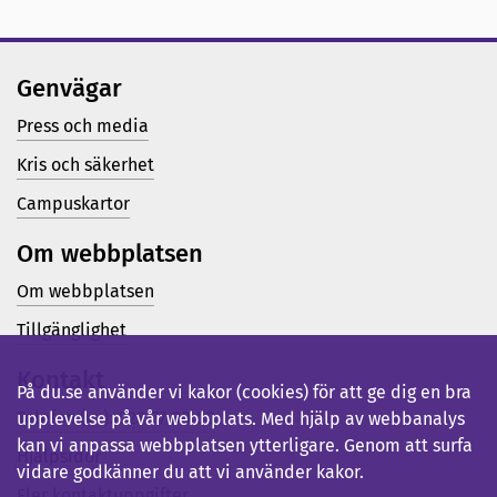
Genvägar
Press och media
Kris och säkerhet
Campuskartor
Om webbplatsen
Om webbplatsen
Tillgänglighet
Kontakt
På du.se använder vi kakor (cookies) för att ge dig en bra
Telefon (vx): 023-77 80 00
upplevelse på vår webbplats. Med hjälp av webbanalys
kan vi anpassa webbplatsen ytterligare. Genom att surfa
Hjälpsidor
vidare godkänner du att vi använder kakor.
Fler kontaktuppgifter