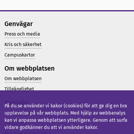
Genvägar
Press och media
Kris och säkerhet
Campuskartor
Om webbplatsen
Om webbplatsen
Tillgänglighet
Kontakt
På du.se använder vi kakor (cookies) för att ge dig en bra
Telefon (vx): 023-77 80 00
upplevelse på vår webbplats. Med hjälp av webbanalys
kan vi anpassa webbplatsen ytterligare. Genom att surfa
Hjälpsidor
vidare godkänner du att vi använder kakor.
Fler kontaktuppgifter