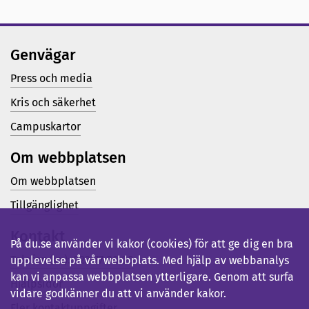
Genvägar
Press och media
Kris och säkerhet
Campuskartor
Om webbplatsen
Om webbplatsen
Tillgänglighet
Kontakt
På du.se använder vi kakor (cookies) för att ge dig en bra
Telefon (vx): 023-77 80 00
upplevelse på vår webbplats. Med hjälp av webbanalys
kan vi anpassa webbplatsen ytterligare. Genom att surfa
Hjälpsidor
vidare godkänner du att vi använder kakor.
Fler kontaktuppgifter