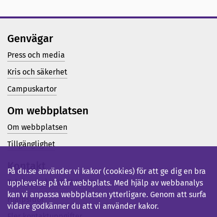
Genvägar
Press och media
Kris och säkerhet
Campuskartor
Om webbplatsen
Om webbplatsen
Tillgänglighet
Kontakt
På du.se använder vi kakor (cookies) för att ge dig en bra
Telefon (vx): 023-77 80 00
upplevelse på vår webbplats. Med hjälp av webbanalys
kan vi anpassa webbplatsen ytterligare. Genom att surfa
Hjälpsidor
vidare godkänner du att vi använder kakor.
Fler kontaktuppgifter