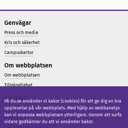
Genvägar
Press och media
Kris och säkerhet
Campuskartor
Om webbplatsen
Om webbplatsen
Tillgänglighet
Kontakt
På du.se använder vi kakor (cookies) för att ge dig en bra
Telefon (vx): 023-77 80 00
upplevelse på vår webbplats. Med hjälp av webbanalys
kan vi anpassa webbplatsen ytterligare. Genom att surfa
Hjälpsidor
vidare godkänner du att vi använder kakor.
Fler kontaktuppgifter