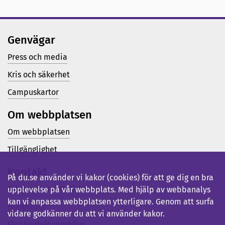
Genvägar
Press och media
Kris och säkerhet
Campuskartor
Om webbplatsen
Om webbplatsen
Tillgänglighet
Kontakt
På du.se använder vi kakor (cookies) för att ge dig en bra
Telefon (vx): 023-77 80 00
upplevelse på vår webbplats. Med hjälp av webbanalys
kan vi anpassa webbplatsen ytterligare. Genom att surfa
Hjälpsidor
vidare godkänner du att vi använder kakor.
Fler kontaktuppgifter