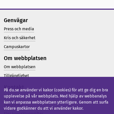
Genvägar
Press och media
Kris och säkerhet
Campuskartor
Om webbplatsen
Om webbplatsen
Tillgänglighet
Kontakt
På du.se använder vi kakor (cookies) för att ge dig en bra
Telefon (vx): 023-77 80 00
upplevelse på vår webbplats. Med hjälp av webbanalys
kan vi anpassa webbplatsen ytterligare. Genom att surfa
Hjälpsidor
vidare godkänner du att vi använder kakor.
Fler kontaktuppgifter