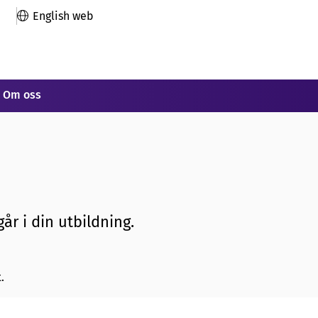
English web
Om oss
år i din utbildning.
.