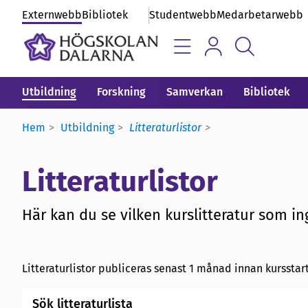
Externwebb
Bibliotek
Studentwebb
Medarbetarwebb
Utbildning
Forskning
Samverkan
Bibliotek
Hem
Utbildning
Litteraturlistor
Litteraturlistor
Här kan du se vilken kurslitteratur som ing
Litteraturlistor publiceras senast 1 månad innan kursstart
Sök litteraturlista