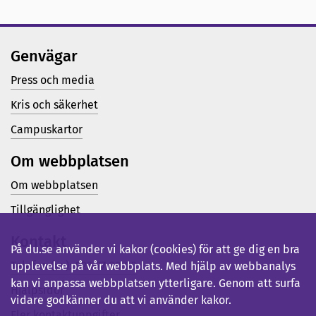
Genvägar
Press och media
Kris och säkerhet
Campuskartor
Om webbplatsen
Om webbplatsen
Tillgänglighet
Kontakt
På du.se använder vi kakor (cookies) för att ge dig en bra
Telefon (vx): 023-77 80 00
upplevelse på vår webbplats. Med hjälp av webbanalys
kan vi anpassa webbplatsen ytterligare. Genom att surfa
Hjälpsidor
vidare godkänner du att vi använder kakor.
Fler kontaktuppgifter