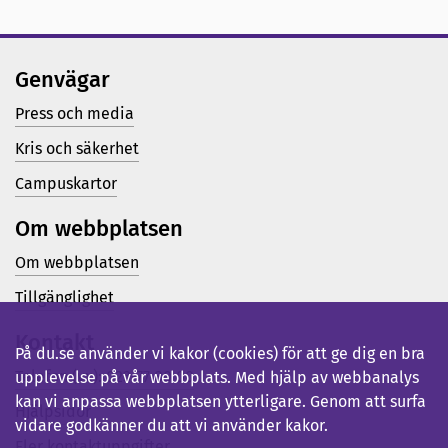
Genvägar
Press och media
Kris och säkerhet
Campuskartor
Om webbplatsen
Om webbplatsen
Tillgänglighet
Kontakt
På du.se använder vi kakor (cookies) för att ge dig en bra
Telefon (vx): 023-77 80 00
upplevelse på vår webbplats. Med hjälp av webbanalys
kan vi anpassa webbplatsen ytterligare. Genom att surfa
Hjälpsidor
vidare godkänner du att vi använder kakor.
Fler kontaktuppgifter