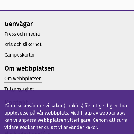
Genvägar
Press och media
Kris och säkerhet
Campuskartor
Om webbplatsen
Om webbplatsen
Tillgänglighet
Kontakt
På du.se använder vi kakor (cookies) för att ge dig en bra
Telefon (vx): 023-77 80 00
upplevelse på vår webbplats. Med hjälp av webbanalys
kan vi anpassa webbplatsen ytterligare. Genom att surfa
Hjälpsidor
vidare godkänner du att vi använder kakor.
Fler kontaktuppgifter