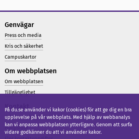
Genvägar
Press och media
Kris och säkerhet
Campuskartor
Om webbplatsen
Om webbplatsen
Tillgänglighet
Kontakt
På du.se använder vi kakor (cookies) för att ge dig en bra
Telefon (vx): 023-77 80 00
upplevelse på vår webbplats. Med hjälp av webbanalys
kan vi anpassa webbplatsen ytterligare. Genom att surfa
Hjälpsidor
vidare godkänner du att vi använder kakor.
Fler kontaktuppgifter