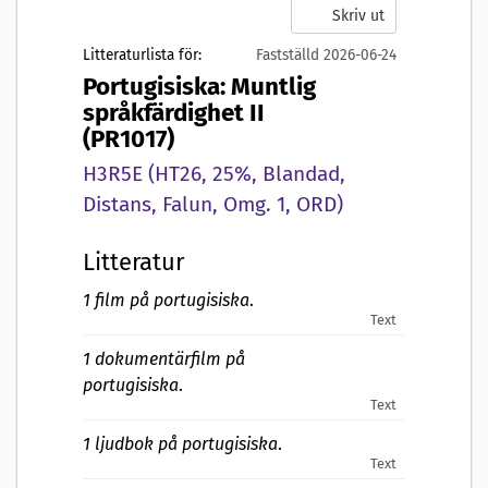
Skriv ut
Litteraturlista för:
Fastställd 2026-06-24
Portugisiska: Muntlig
språkfärdighet II
(PR1017)
H3R5E (HT26, 25%, Blandad,
Distans, Falun, Omg. 1, ORD)
Litteratur
1 film på portugisiska
.
Text
1 dokumentärfilm på
portugisiska
.
Text
1 ljudbok på portugisiska
.
Text