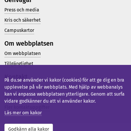
Press och media
Kris och säkerhet
Campuskartor
Om webbplatsen
Om webbplatsen
Tillgänglighet
Kontakt
På du.se använder vi kakor (cookies) för att ge dig en bra
Telefon (vx): 023-77 80 00
upplevelse på vår webbplats. Med hjälp av webbanalys
kan vi anpassa webbplatsen ytterligare. Genom att surfa
Hjälpsidor
vidare godkänner du att vi använder kakor.
Fler kontaktuppgifter
Läs mer om kakor
Godkänn alla kakor