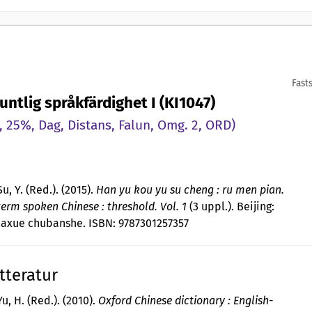
Fast
ntlig språkfärdighet I (KI1047)
 25%, Dag, Distans, Falun, Omg. 2, ORD)
 Su, Y. (Red.). (2015).
Han yu kou yu su cheng : ru men pian.
erm spoken Chinese : threshold. Vol. 1
(3 uppl.). Beijing:
daxue chubanshe. ISBN: 9787301257357
tteratur
u, H. (Red.). (2010).
Oxford Chinese dictionary : English-