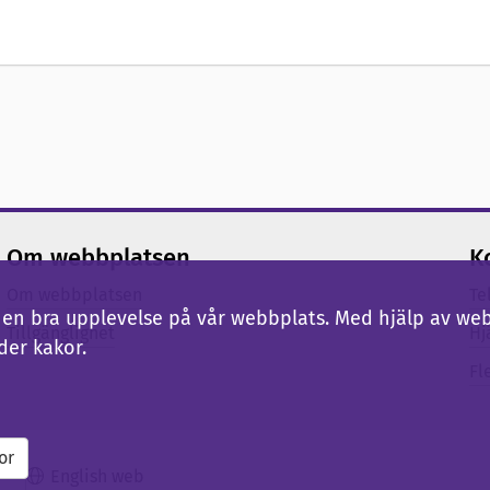
Om webbplatsen
K
Om webbplatsen
Te
ig en bra upplevelse på vår webbplats. Med hjälp av we
Tillgänglighet
Hj
der kakor.
Fl
or
English web