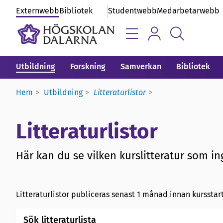
Externwebb
Bibliotek
Studentwebb
Medarbetarwebb
Utbildning
Forskning
Samverkan
Bibliotek
Hem
Utbildning
Litteraturlistor
Litteraturlistor
Här kan du se vilken kurslitteratur som ing
Litteraturlistor publiceras senast 1 månad innan kursstart
Sök litteraturlista