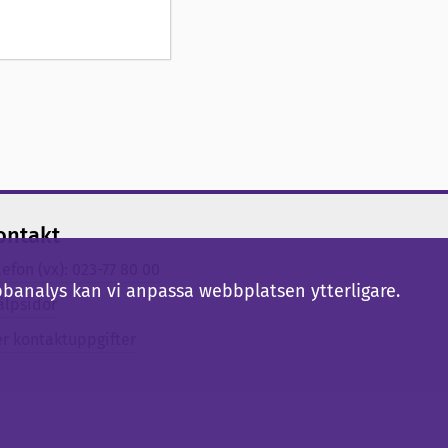
ontakt
lefon (vx): 023-77 80 00
bbanalys kan vi anpassa webbplatsen ytterligare.
älpsidor
er kontaktuppgifter