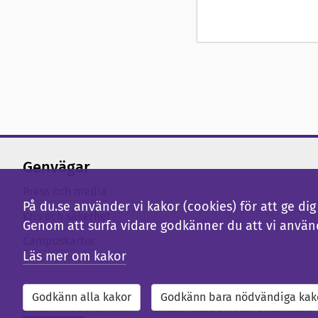
Genvägar
Press och media
På du.se använder vi kakor (cookies) för att ge d
Kris och säkerhet
Genom att surfa vidare godkänner du att vi använ
Campuskartor
Läs mer om kakor
Godkänn alla kakor
Godkänn bara nödvändiga kak
Externwebb
Bibliotek
Studentwebb
Medarbetarwebb