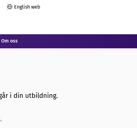
English web
Om oss
år i din utbildning.
.