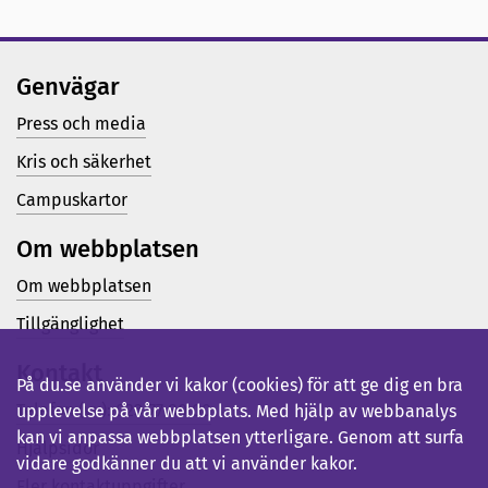
Genvägar
Press och media
Kris och säkerhet
Campuskartor
Om webbplatsen
Om webbplatsen
Tillgänglighet
Kontakt
På du.se använder vi kakor (cookies) för att ge dig en bra
Telefon (vx): 023-77 80 00
upplevelse på vår webbplats. Med hjälp av webbanalys
kan vi anpassa webbplatsen ytterligare. Genom att surfa
Hjälpsidor
vidare godkänner du att vi använder kakor.
Fler kontaktuppgifter