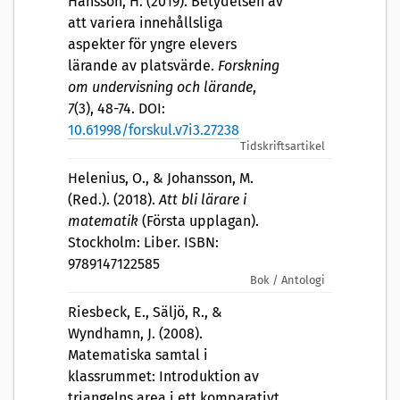
Hansson, H. (2019). Betydelsen av
att variera innehållsliga
aspekter för yngre elevers
lärande av platsvärde.
Forskning
om undervisning och lärande
,
7
(3), 48-74. DOI:
10.61998/forskul.v7i3.27238
Tidskriftsartikel
Helenius, O., & Johansson, M.
(Red.). (2018).
Att bli lärare i
matematik
(Första upplagan).
Stockholm: Liber. ISBN:
9789147122585
Bok / Antologi
Riesbeck, E., Säljö, R., &
Wyndhamn, J. (2008).
Matematiska samtal i
klassrummet: Introduktion av
triangelns area i ett komparativt