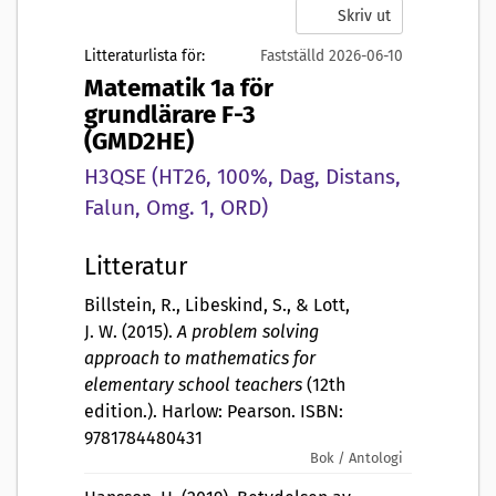
Skriv ut
Litteraturlista för:
Fastställd 2026-06-10
Matematik 1a för
grundlärare F-3
(GMD2HE)
H3QSE (HT26, 100%, Dag, Distans,
Falun, Omg. 1, ORD)
Litteratur
Billstein, R., Libeskind, S., & Lott,
J. W. (2015).
A problem solving
approach to mathematics for
elementary school teachers
(12th
edition.). Harlow: Pearson. ISBN:
9781784480431
Bok / Antologi