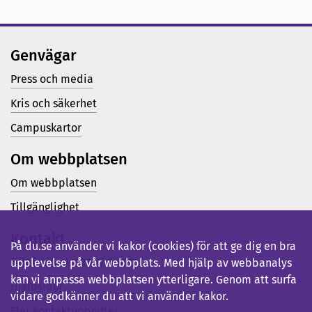
Genvägar
Press och media
Kris och säkerhet
Campuskartor
Om webbplatsen
Om webbplatsen
Tillgänglighet
Kontakt
På du.se använder vi kakor (cookies) för att ge dig en bra
Telefon (vx): 023-77 80 00
upplevelse på vår webbplats. Med hjälp av webbanalys
kan vi anpassa webbplatsen ytterligare. Genom att surfa
Hjälpsidor
vidare godkänner du att vi använder kakor.
Fler kontaktuppgifter