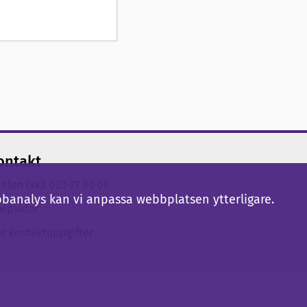
ontakt
lefon (vx): 023-77 80 00
bbanalys kan vi anpassa webbplatsen ytterligare.
älpsidor
er kontaktuppgifter