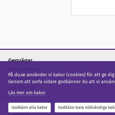
Genvägar
Press och media
På du.se använder vi kakor (cookies) för att ge d
Kris och säkerhet
Genom att surfa vidare godkänner du att vi använ
Campuskartor
Läs mer om kakor
Godkänn alla kakor
Godkänn bara nödvändiga kak
Externwebb
Bibliotek
Studentwebb
Medarbetarwebb