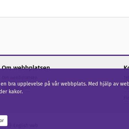
Om webbplatsen
K
Om webbplatsen
Te
ig en bra upplevelse på vår webbplats. Med hjälp av we
Tillgänglighet
Hj
der kakor.
Fl
or
English web