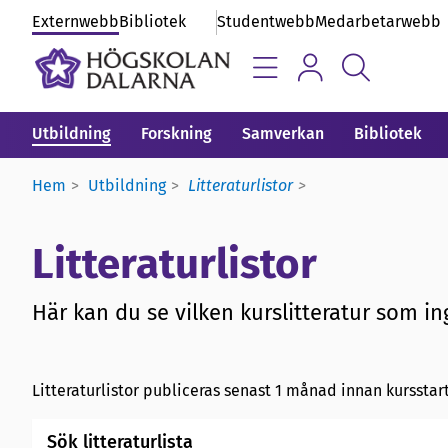
Externwebb
Bibliotek
Studentwebb
Medarbetarwebb
Utbildning
Forskning
Samverkan
Bibliotek
Hem
Utbildning
Litteraturlistor
Litteraturlistor
Här kan du se vilken kurslitteratur som ing
Litteraturlistor publiceras senast 1 månad innan kursstart
Sök litteraturlista