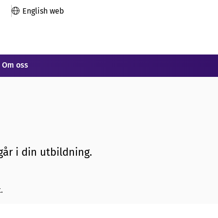
English web
Om oss
år i din utbildning.
.