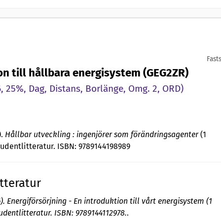
Fast
on till hållbara energisystem (GEG2ZR)
 25%, Dag, Distans, Borlänge, Omg. 2, ORD)
).
Hållbar utveckling : ingenjörer som förändringsagenter
(1
tudentlitteratur. ISBN: 9789144198989
tteratur
). Energiförsörjning - En introduktion till vårt energisystem (1
tudentlitteratur. ISBN: 9789144112978.
.