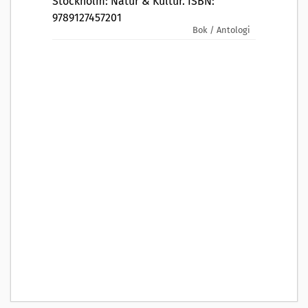
Stockholm: Natur & Kultur. ISBN:
9789127457201
Bok / Antologi