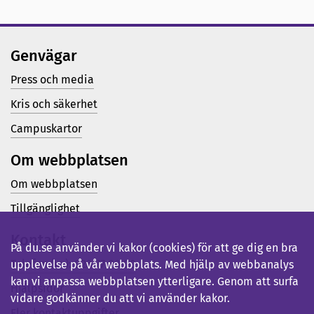
Genvägar
Press och media
Kris och säkerhet
Campuskartor
Om webbplatsen
Om webbplatsen
Tillgänglighet
Kontakt
På du.se använder vi kakor (cookies) för att ge dig en bra
Telefon (vx): 023-77 80 00
upplevelse på vår webbplats. Med hjälp av webbanalys
kan vi anpassa webbplatsen ytterligare. Genom att surfa
Hjälpsidor
vidare godkänner du att vi använder kakor.
Fler kontaktuppgifter