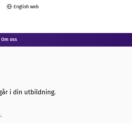
English web
Om oss
år i din utbildning.
.