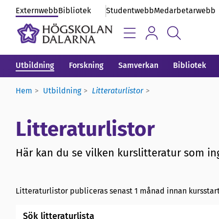
Externwebb
Bibliotek
Studentwebb
Medarbetarwebb
Utbildning
Forskning
Samverkan
Bibliotek
Hem
Utbildning
Litteraturlistor
Litteraturlistor
Här kan du se vilken kurslitteratur som ing
Litteraturlistor publiceras senast 1 månad innan kursstart
Sök litteraturlista