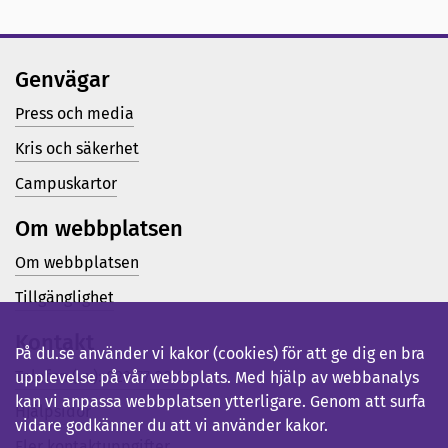
Genvägar
Press och media
Kris och säkerhet
Campuskartor
Om webbplatsen
Om webbplatsen
Tillgänglighet
Kontakt
På du.se använder vi kakor (cookies) för att ge dig en bra
Telefon (vx): 023-77 80 00
upplevelse på vår webbplats. Med hjälp av webbanalys
kan vi anpassa webbplatsen ytterligare. Genom att surfa
Hjälpsidor
vidare godkänner du att vi använder kakor.
Fler kontaktuppgifter