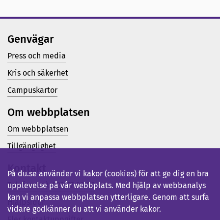
Genvägar
Press och media
Kris och säkerhet
Campuskartor
Om webbplatsen
Om webbplatsen
Tillgänglighet
Kontakt
På du.se använder vi kakor (cookies) för att ge dig en bra
Telefon (vx): 023-77 80 00
upplevelse på vår webbplats. Med hjälp av webbanalys
kan vi anpassa webbplatsen ytterligare. Genom att surfa
Hjälpsidor
vidare godkänner du att vi använder kakor.
Fler kontaktuppgifter