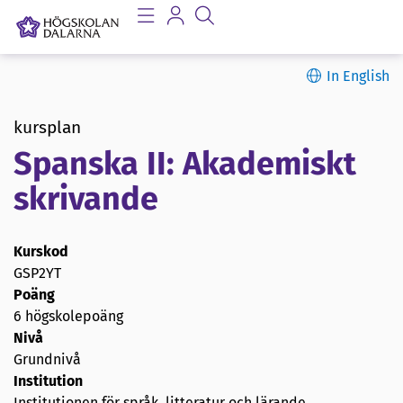
In English
kursplan
Spanska II: Akademiskt
skrivande
Kurskod
GSP2YT
Poäng
6 högskolepoäng
Nivå
Grundnivå
Institution
Institutionen för språk, litteratur och lärande