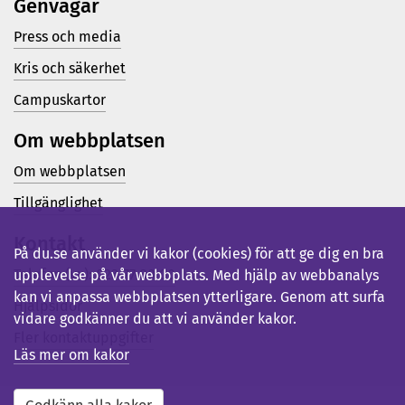
Genvägar
Press och media
Kris och säkerhet
Campuskartor
Om webbplatsen
Om webbplatsen
Tillgänglighet
Kontakt
På du.se använder vi kakor (cookies) för att ge dig en bra
Telefon (vx): 023-77 80 00
upplevelse på vår webbplats. Med hjälp av webbanalys
kan vi anpassa webbplatsen ytterligare. Genom att surfa
Hjälpsidor
vidare godkänner du att vi använder kakor.
Fler kontaktuppgifter
Läs mer om kakor