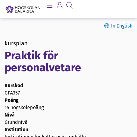
In English
kursplan
Praktik för
personalvetare
Kurskod
GPA357
Poäng
15 högskolepoäng
Nivå
Grundnivå
Institution
Institutionen för kultur och samhälle