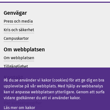
Genvägar
Press och media
Kris och säkerhet
Campuskartor
Om webbplatsen
Om webbplatsen
Tillgänglighet
Kontakt
På du.se använder vi kakor (cookies) för att ge dig en bra
Telefon (vx): 023-77 80 00
upplevelse på vår webbplats. Med hjälp av webbanalys
kan vi anpassa webbplatsen ytterligare. Genom att surfa
Hjälpsidor
vidare godkänner du att vi använder kakor.
Fler kontaktuppgifter
Läs mer om kakor