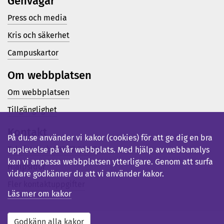
Genvägar
Press och media
Kris och säkerhet
Campuskartor
Om webbplatsen
Om webbplatsen
Tillgänglighet
Kontakt
På du.se använder vi kakor (cookies) för att ge dig en bra
Telefon (vx): 023-77 80 00
upplevelse på vår webbplats. Med hjälp av webbanalys
kan vi anpassa webbplatsen ytterligare. Genom att surfa
Hjälpsidor
vidare godkänner du att vi använder kakor.
Fler kontaktuppgifter
Läs mer om kakor
Godkänn alla kakor