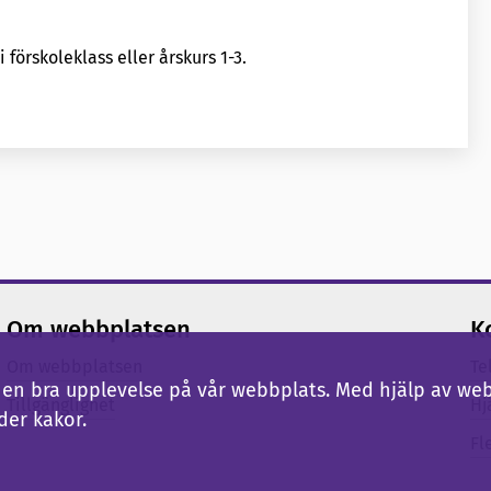
i förskoleklass eller årskurs 1-3.
Om webbplatsen
K
Om webbplatsen
Te
ig en bra upplevelse på vår webbplats. Med hjälp av we
Tillgänglighet
Hj
der kakor.
Fl