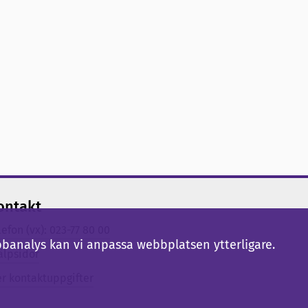
ontakt
lefon (vx): 023-77 80 00
bbanalys kan vi anpassa webbplatsen ytterligare.
älpsidor
er kontaktuppgifter