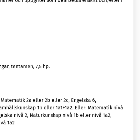
narier och uppgifter som bearbetas enskilt och/eller i
ngar, tentamen, 7,5 hp.
atematik 2a eller 2b eller 2c, Engelska 6,
amhällskunskap 1b eller 1a1+1a2. Eller: Matematik nivå
ngelska nivå 2, Naturkunskap nivå 1b eller nivå 1a2,
ivå 1a2