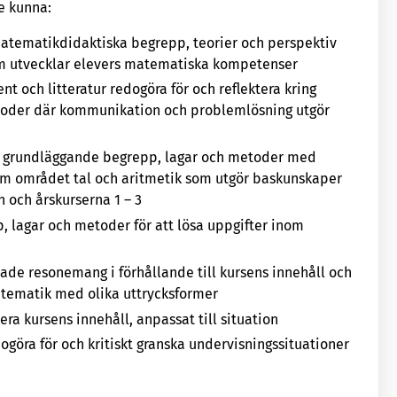
e kunna:
 matematikdidaktiska begrepp, teorier och perspektiv
m utvecklar elevers matematiska kompetenser
t och litteratur redogöra för och reflektera kring
toder där kommunikation och problemlösning utgör
ara grundläggande begrepp, lagar och metoder med
nom området tal och aritmetik som utgör baskunskaper
n och årskurserna 1 – 3
lagar och metoder för att lösa uppgifter inom
ade resonemang i förhållande till kursens innehåll och
tematik med olika uttrycksformer
ra kursens innehåll, anpassat till situation
dogöra för och kritiskt granska undervisningssituationer
.