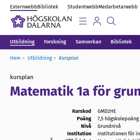
Externwebb
Bibliotek
Studentwebb
Medarbetarwebb
Utbildning
Forskning
Samverkan
Bibliotek
Hem
Utbildning
Kursplan
kursplan
Matematik 1a för grun
Kurskod
GMD2HE
Poäng
7,5 högskolepoäng
Nivå
Grundnivå
Institution
Institutionen för 