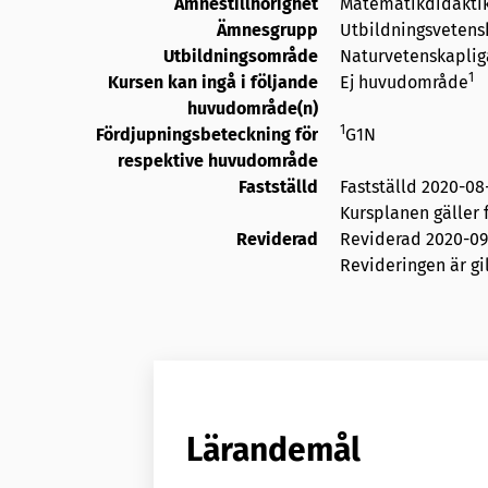
Ämnestillhörighet
Matematikdidaktik
Ämnesgrupp
Utbildningsvetens
Utbildningsområde
Naturvetenskaplig
1
Kursen kan ingå i följande
Ej huvudområde
huvudområde(n)
1
Fördjupningsbeteckning för
G1N
respektive huvudområde
Fastställd
Fastställd
2020-08
Kursplanen gäller f
Reviderad
Reviderad
2020-09
Revideringen är gil
Lärandemål