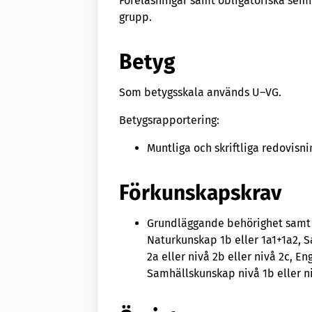
Föreläsningar samt obligatoriska semi
grupp.
Betyg
Som betygsskala används U–VG.
Betygsrapportering:
Muntliga och skriftliga redovisni
Förkunskapskrav
Grundläggande behörighet samt M
Naturkunskap 1b eller 1a1+1a2, S
2a eller nivå 2b eller nivå 2c, E
Samhällskunskap nivå 1b eller n