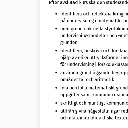
Efter avslutad kurs ska den studerand
identifiera och reflektera kring
på undervisning i matematik so
med grund i aktuella styrdokumen
undervisningsmodeller och -me
grunden
identifiera, beskriva och förkl
hjälp av olika uttrycksformer i
för undervisning i förskoleklasse
använda grundläggande begrepp, 
området tal och aritmetik
föra och följa matematiskt grund
uppgifter samt kommunicera ma
skriftligt och muntligt kommunice
utifrån givna frågeställningar re
och matematikdidaktiska texter