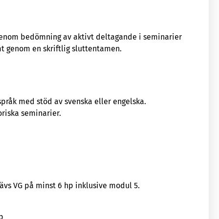
r
genom bedömning av aktivt deltagande i seminarier
mt genom en skriftlig sluttentamen.
pråk med stöd av svenska eller engelska.
oriska seminarier.
rävs VG på minst 6 hp inklusive modul 5.
hp