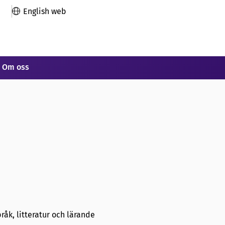
English web
Om oss
pråk, litteratur och lärande