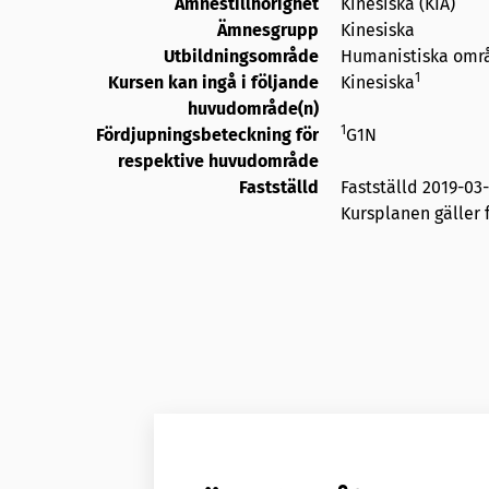
Ämnestillhörighet
Kinesiska (KIA)
Ämnesgrupp
Kinesiska
Utbildningsområde
Humanistiska omr
1
Kursen kan ingå i följande
Kinesiska
huvudområde(n)
1
Fördjupningsbeteckning för
G1N
respektive huvudområde
Fastställd
Fastställd
2019-03
Kursplanen gäller f