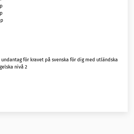
hp
hp
hp
undantag för kravet på svenska för dig med utländska
gelska nivå 2