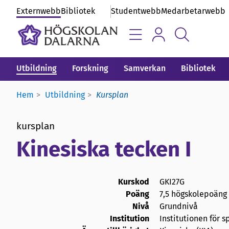
Externwebb
Bibliotek
Studentwebb
Medarbetarwebb
Utbildning
Forskning
Samverkan
Bibliotek
Hem
Utbildning
Kursplan
kursplan
Kinesiska tecken I
Kurskod
GKI27G
Poäng
7,5 högskolepoäng
Nivå
Grundnivå
Institution
Institutionen för s