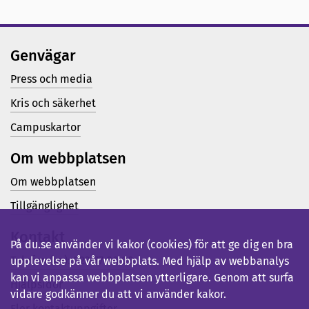
Genvägar
Press och media
Kris och säkerhet
Campuskartor
Om webbplatsen
Om webbplatsen
Tillgänglighet
Kontakt
På du.se använder vi kakor (cookies) för att ge dig en bra
Telefon (vx): 023-77 80 00
upplevelse på vår webbplats. Med hjälp av webbanalys
kan vi anpassa webbplatsen ytterligare. Genom att surfa
Hjälpsidor
vidare godkänner du att vi använder kakor.
Fler kontaktuppgifter