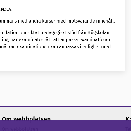
EN3C4.
llsammans med andra kurser med motsvarande innehåll.
ndation om riktat pedagogiskt stöd från Högskolan
ning, har examinator rätt att anpassa examinationen.
s mål om examinationen kan anpassas i enlighet med
Om webbplatsen
K
Om webbplatsen
Te