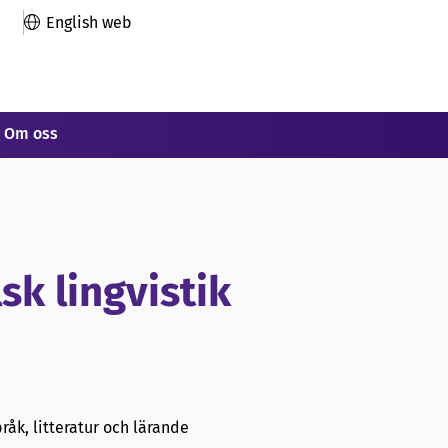
English web
Om oss
sk lingvistik
pråk, litteratur och lärande