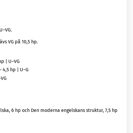
 U–VG.
rävs VG på 10,5 hp.
hp | U–VG
- 4,5 hp | U–G
U–VG
lska, 6 hp och Den moderna engelskans struktur, 7,5 hp