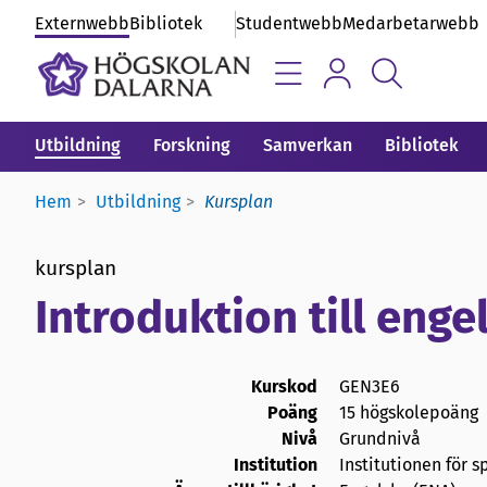
Externwebb
Bibliotek
Studentwebb
Medarbetarwebb
Utbildning
Forskning
Samverkan
Bibliotek
Hem
Utbildning
Kursplan
kursplan
Introduktion till engel
Kurskod
GEN3E6
Poäng
15 högskolepoäng
Nivå
Grundnivå
Institution
Institutionen för s