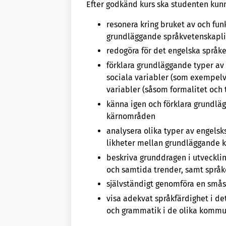
Efter godkänd kurs ska studenten kun
resonera kring bruket av och fun
grundläggande språkvetenskapl
redogöra för det engelska språke
förklara grundläggande typer av 
sociala variabler (som exempelv
variabler (såsom formalitet och 
känna igen och förklara grundl
kärnområden
analysera olika typer av engelsk
likheter mellan grundläggande ka
beskriva grunddragen i utvecklin
och samtida trender, samt språke
självständigt genomföra en smås
visa adekvat språkfärdighet i d
och grammatik i de olika kommu