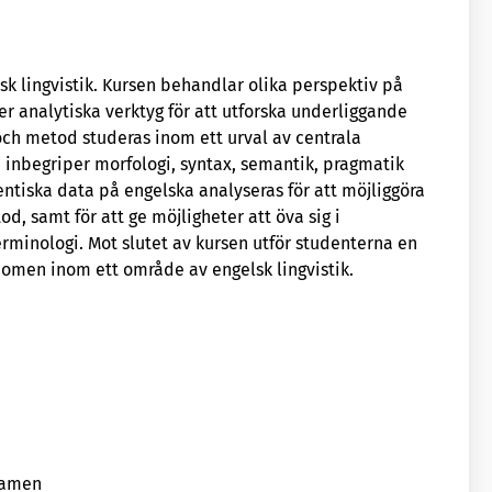
sk lingvistik. Kursen behandlar olika perspektiv på
r analytiska verktyg för att utforska underliggande
och metod studeras inom ett urval av centrala
a inbegriper morfologi, syntax, semantik, pragmatik
tentiska data på engelska analyseras för att möjliggöra
d, samt för att ge möjligheter att öva sig i
rminologi. Mot slutet av kursen utför studenterna en
enomen inom ett område av engelsk lingvistik.
r
ntamen