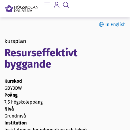
In English
kursplan
Resurseffektivt
byggande
Kurskod
GBY3DW
Poäng
7,5 högskolepoäng
Nivå
Grundnivå
Institution
Institutionen för information och teknik