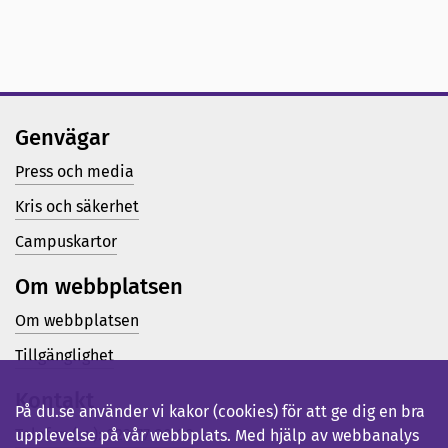
Genvägar
Press och media
Kris och säkerhet
Campuskartor
Om webbplatsen
Om webbplatsen
Tillgänglighet
Kontakt
På du.se använder vi kakor (cookies) för att ge dig en bra
Telefon (vx): 023-77 80 00
upplevelse på vår webbplats. Med hjälp av webbanalys