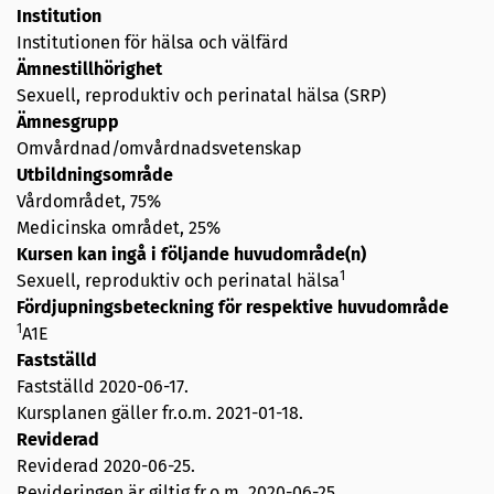
Institution
Institutionen för hälsa och välfärd
Ämnestillhörighet
Sexuell, reproduktiv och perinatal hälsa (SRP)
Ämnesgrupp
Omvårdnad/omvårdnadsvetenskap
Utbildningsområde
Vårdområdet, 75%
Medicinska området, 25%
Kursen kan ingå i följande huvudområde(n)
1
Sexuell, reproduktiv och perinatal hälsa
Fördjupningsbeteckning för respektive huvudområde
1
A1E
Fastställd
Fastställd
2020-06-17
.
Kursplanen gäller fr.o.m. 2021-01-18.
Reviderad
Reviderad
2020-06-25
.
Revideringen är giltig fr.o.m. 2020-06-25.