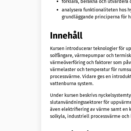
förklara, beräkna och utvärdera o
analysera funktionaliteten hos h
grundläggande principerna för h
Innehåll
Kursen introducerar teknologier för u
solfångare, värmepumpar och termisk
värmeöverföring och faktorer som påv
värmelaster och temperatur för rums
processvärme. Vidare ges en introduk
vattenburna system.
Under kursen beskrivs nyckelsystemtyp
slutanvändningssektorer för uppvärm
även elektrifiering av värme samt en 
solkyla, industriell processvärme och 