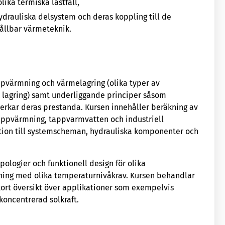
lika termiska lastfall,
ydrauliska delsystem och deras koppling till de
ållbar värmeteknik.
ppvärmning och värmelagring (olika typer av
 lagring) samt underliggande principer såsom
erkar deras prestanda. Kursen innehåller beräkning av
uppvärmning, tappvarmvatten och industriell
tion till systemscheman, hydrauliska komponenter och
ologier och funktionell design för olika
ning med olika temperaturnivåkrav. Kursen behandlar
kort översikt över applikationer som exempelvis
koncentrerad solkraft.