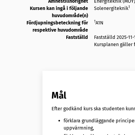
Ämnestillhörighet
Energiteknik (MÖY
1
Kursen kan ingå i följande
Solenergiteknik
huvudområde(n)
1
Fördjupningsbeteckning för
A1N
respektive huvudområde
Fastställd
Fastställd
2025-11-
Kursplanen gäller f
Mål
Efter godkänd kurs ska studenten kun
förklara grundläggande principer
uppvärmning,