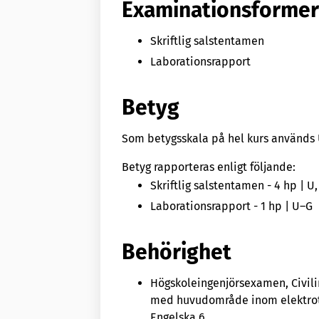
Examinationsforme
Skriftlig salstentamen
Laborationsrapport
Betyg
Som betygsskala på hel kurs används U,
Betyg rapporteras enligt följande:
Skriftlig salstentamen - 4 hp | U, 
Laborationsrapport - 1 hp | U–G
Behörighet
Högskoleingenjörsexamen, Civil
med huvudområde inom elektrotek
Engelska 6