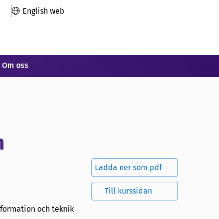
English web
Om oss
m
Ladda ner som pdf
Till kurssidan
information och teknik