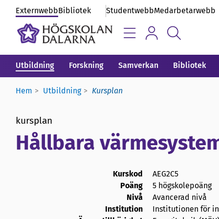
Externwebb
Bibliotek
Studentwebb
Medarbetarwebb
Utbildning
Forskning
Samverkan
Bibliotek
Hem
Utbildning
Kursplan
kursplan
Hållbara värmesyste
Kurskod
AEG2C5
Poäng
5 högskolepoäng
Nivå
Avancerad nivå
Institution
Institutionen för 