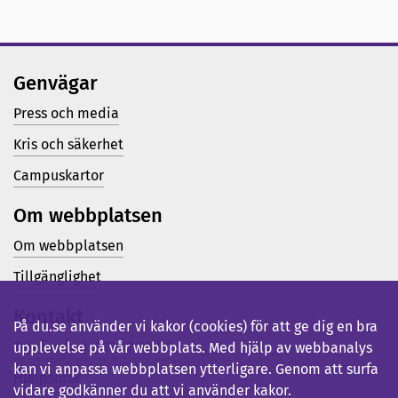
Genvägar
Press och media
Kris och säkerhet
Campuskartor
Om webbplatsen
Om webbplatsen
Tillgänglighet
Kontakt
På du.se använder vi kakor (cookies) för att ge dig en bra
Telefon (vx): 023-77 80 00
upplevelse på vår webbplats. Med hjälp av webbanalys
kan vi anpassa webbplatsen ytterligare. Genom att surfa
Hjälpsidor
vidare godkänner du att vi använder kakor.