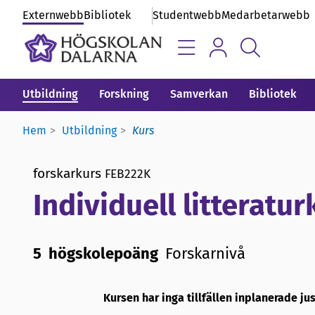
Externwebb
Bibliotek
Studentwebb
Medarbetarwebb
Utbildning
Forskning
Samverkan
Bibliotek
Hem
Utbildning
Kurs
forskarkurs
FEB222K
Individuell litteratur
5 högskolepoäng
Forskarnivå
Kursen har inga tillfällen inplanerade ju