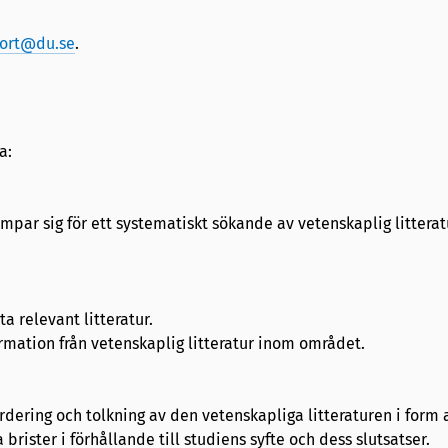
ort@du.se
.
a:
ämpar sig för ett systematiskt sökande av vetenskaplig littera
ta relevant litteratur.
ormation från vetenskaplig litteratur inom området.
tvärdering och tolkning av den vetenskapliga litteraturen i for
ister i förhållande till studiens syfte och dess slutsatser.