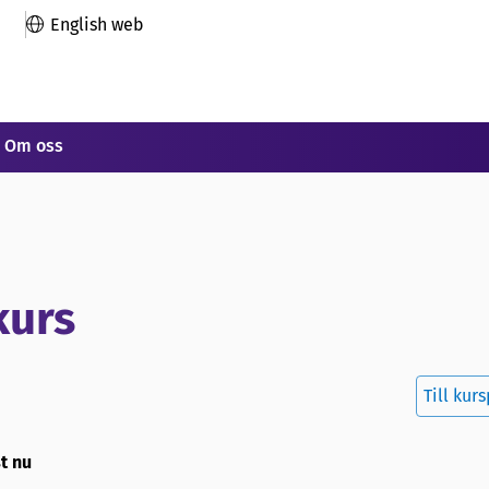
English web
Om oss
kurs
Till kur
st nu