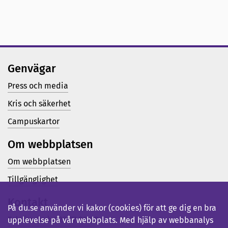
Genvägar
Press och media
Kris och säkerhet
Campuskartor
Om webbplatsen
Om webbplatsen
Tillgänglighet
Kontakt
På du.se använder vi kakor (cookies) för att ge dig en bra
Telefon (vx): 023-77 80 00
upplevelse på vår webbplats. Med hjälp av webbanalys