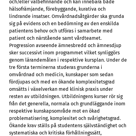
och/eller välbefinnande och kan innebära både
hälsofrämjande, förebyggande, kurativa och
lindrande insatser. Omvårdnadsåtgärder ska grunda
sig på evidens och en bedömning av den enskilda
patientens behov och utföras i samarbete med
patient och närstående samt vårdteamet.
Progression avseende ämnesbredd och ämnesdjup
sker successivt inom programmet vilket synliggörs
genom lärandemålen i respektive kursplan. Under de
tre första terminerna studeras grunderna i
omvårdnad och medicin, kunskaper som sedan
fördjupas och med en ökande komplexitetsgrad
omsätts i växelverkan med klinisk praxis under
resten av utbildningen. Utbildningens kurser rör sig
från det generella, normala och grundläggande inom
respektive kunskapsområde mot en ökad
problematisering, komplexitet och svårighetsgrad.
Ökande krav ställs på studentens självständighet och
systematiska och kritiska förhållningssätt,