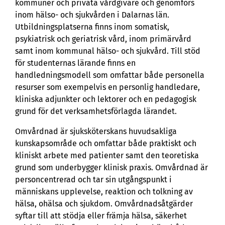
kommuner och privata vårdgivare och genomförs
inom hälso- och sjukvården i Dalarnas län.
Utbildningsplatserna finns inom somatisk,
psykiatrisk och geriatrisk vård, inom primärvård
samt inom kommunal hälso- och sjukvård. Till stöd
för studenternas lärande finns en
handledningsmodell som omfattar både personella
resurser som exempelvis en personlig handledare,
kliniska adjunkter och lektorer och en pedagogisk
grund för det verksamhetsförlagda lärandet.
Omvårdnad är sjuksköterskans huvudsakliga
kunskapsområde och omfattar både praktiskt och
kliniskt arbete med patienter samt den teoretiska
grund som underbygger klinisk praxis. Omvårdnad är
personcentrerad och tar sin utgångspunkt i
människans upplevelse, reaktion och tolkning av
hälsa, ohälsa och sjukdom. Omvårdnadsåtgärder
syftar till att stödja eller främja hälsa, säkerhet