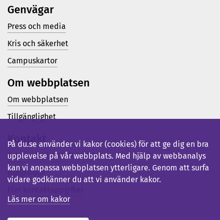
Genvägar
Press och media
Kris och säkerhet
Campuskartor
Om webbplatsen
Om webbplatsen
Tillgänglighet
Kontakt
På du.se använder vi kakor (cookies) för att ge dig en bra
Telefon (vx): 023-77 80 00
upplevelse på vår webbplats. Med hjälp av webbanalys
kan vi anpassa webbplatsen ytterligare. Genom att surfa
Hjälpsidor
vidare godkänner du att vi använder kakor.
Fler kontaktuppgifter
Läs mer om kakor