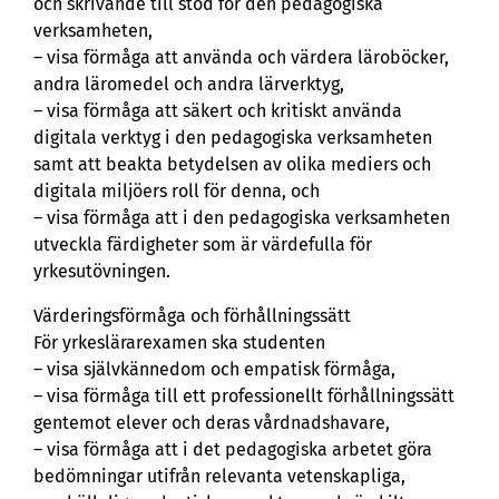
och skrivande till stöd för den pedagogiska
verksamheten,
– visa förmåga att använda och värdera läroböcker,
andra läromedel och andra lärverktyg,
– visa förmåga att säkert och kritiskt använda
digitala verktyg i den pedagogiska verksamheten
samt att beakta betydelsen av olika mediers och
digitala miljöers roll för denna, och
– visa förmåga att i den pedagogiska verksamheten
utveckla färdigheter som är värdefulla för
yrkesutövningen.
Värderingsförmåga och förhållningssätt
För yrkeslärarexamen ska studenten
– visa självkännedom och empatisk förmåga,
– visa förmåga till ett professionellt förhållningssätt
gentemot elever och deras vårdnadshavare,
– visa förmåga att i det pedagogiska arbetet göra
bedömningar utifrån relevanta vetenskapliga,