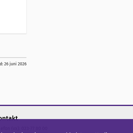
d:
26 juni 2026
ontakt
lefon (vx): 023-77 80 00