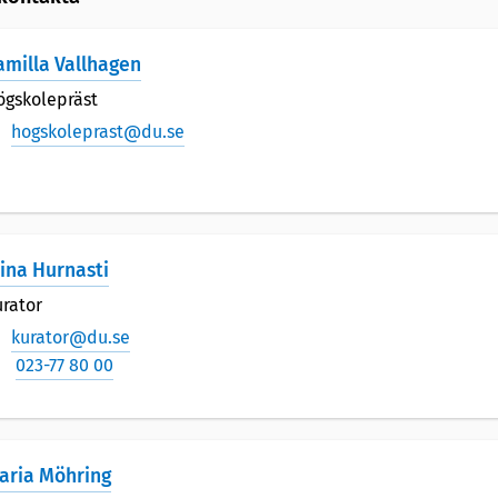
amilla Vallhagen
ögskolepräst
hogskoleprast@du.se
lina Hurnasti
rator
kurator@du.se
023-77 80 00
aria Möhring