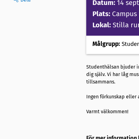
Datum:
14 sep
Plats:
Campus 
Lokal:
Stilla r
Målgrupp:
Studen
Studenthälsan bjuder in
dig själv. Vi har låg m
tillsammans.
Ingen förkunskap eller
Varmt välkommen!
För mer information