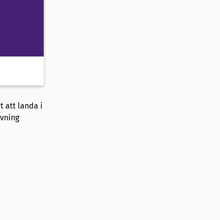
t att landa i
övning