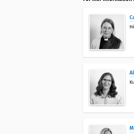
C
H
A
Ku
M