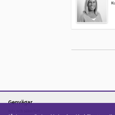
Ku
Genvägar
Kris och säkerhet