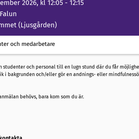
tember 2026
, kl 12:05
- 12:15
Falun
ummet (Ljusgården)
ter och medarbetare
 studenter och personal till en lugn stund där du får möjlighe
usik i bakgrunden och/eller gör en andnings- eller mindfulness
 anmälan behövs, bara kom som du är.
 kontakta