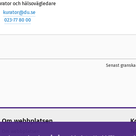
rator och hälsovägledare
kurator@du.se
023-77 80 00
Senast granska
Om webbplatsen
K
Om webbplatsen
Te