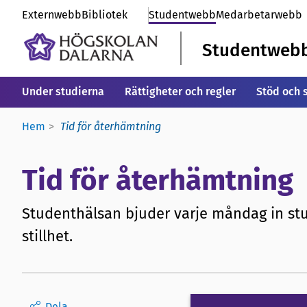
Externwebb
Bibliotek
Studentwebb
Medarbetarwebb
Studentweb
Under studierna
Rättigheter och regler
Stöd och 
Hem
Tid för återhämtning
Tid för återhämtning
Studenthälsan bjuder varje måndag in stu
stillhet.
Dela