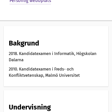
Personlig webbplats
e
n
t
a
t
Bakgrund
i
2018. Kandidatexamen i Informatik, Högskolan
o
Dalarna
n
2010. Kandidatexamen i Freds- och
Konfliktvetenskap, Malmö Universitet
a
v
Undervisning