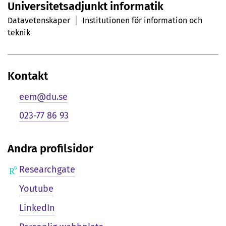
Universitetsadjunkt informatik
r
Datavetenskaper
Institutionen för information och
s
teknik
o
n
Kontakt
l
eem@du.se
i
023-77 86 93
g
Andra profilsidor
p
r
Researchgate
e
Youtube
s
LinkedIn