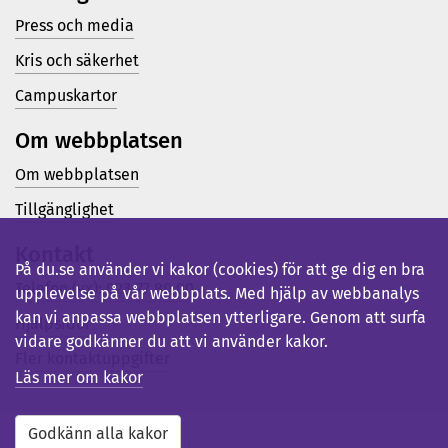
Press och media
Kris och säkerhet
Campuskartor
Om webbplatsen
Om webbplatsen
Tillgänglighet
Kontakt
På du.se använder vi kakor (cookies) för att ge dig en bra
Telefon (vx): 023-77 80 00
upplevelse på vår webbplats. Med hjälp av webbanalys
kan vi anpassa webbplatsen ytterligare. Genom att surfa
Hjälpsidor
vidare godkänner du att vi använder kakor.
Fler kontaktuppgifter
Läs mer om kakor
Godkänn alla kakor