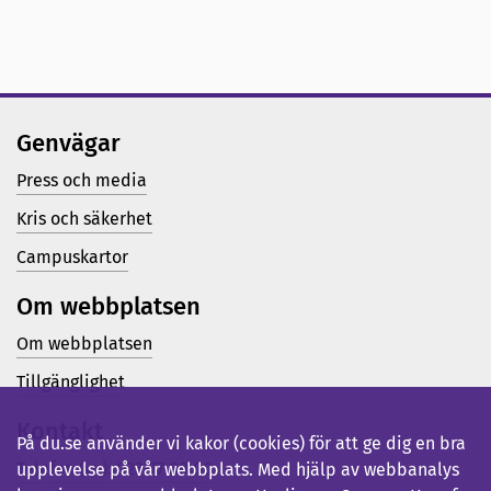
Genvägar
Press och media
Kris och säkerhet
Campuskartor
Om webbplatsen
Om webbplatsen
Tillgänglighet
Kontakt
På du.se använder vi kakor (cookies) för att ge dig en bra
Telefon (vx): 023-77 80 00
upplevelse på vår webbplats. Med hjälp av webbanalys