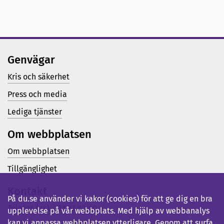
Genvägar
Kris och säkerhet
Press och media
Lediga tjänster
Om webbplatsen
Om webbplatsen
Tillgänglighet
Kontakt
På du.se använder vi kakor (cookies) för att ge dig en bra
Telefon (vx): 023-77 80 00
upplevelse på vår webbplats. Med hjälp av webbanalys
kan vi anpassa webbplatsen ytterligare. Genom att surfa